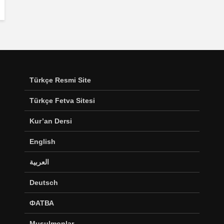
Türkçe Resmi Site
Türkçe Fetva Sitesi
Kur’an Dersi
English
العربية
Deutsch
ФАТВА
Musulmonlar