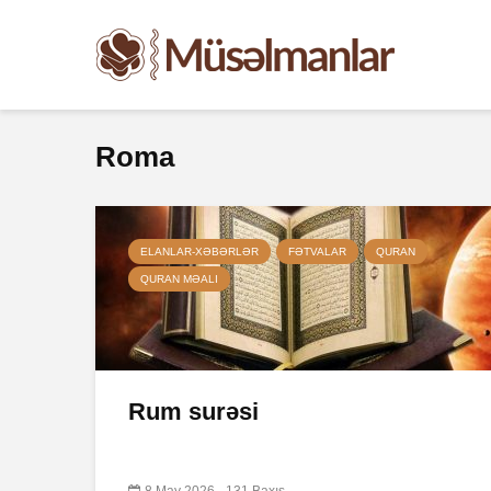
Roma
ELANLAR-XƏBƏRLƏR
FƏTVALAR
QURAN
QURAN MƏALI
Rum surəsi
8 May 2026
131 Baxış