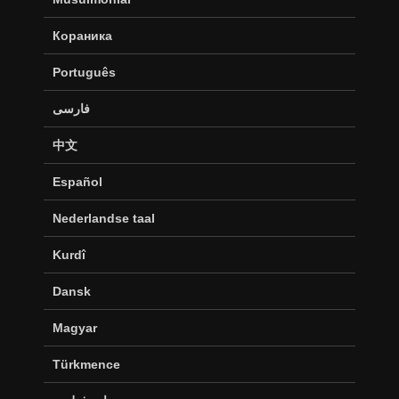
Кораника
Português
فارسی
中文
Español
Nederlandse taal
Kurdî
Dansk
Magyar
Türkmence