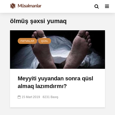
ölmüş şəxsi yumaq
FƏTVALAR
QÜSL
Meyyiti yuyandan sonra qüsl
almaq lazımdırmı?
15 Mart 2019
8231 Baxış