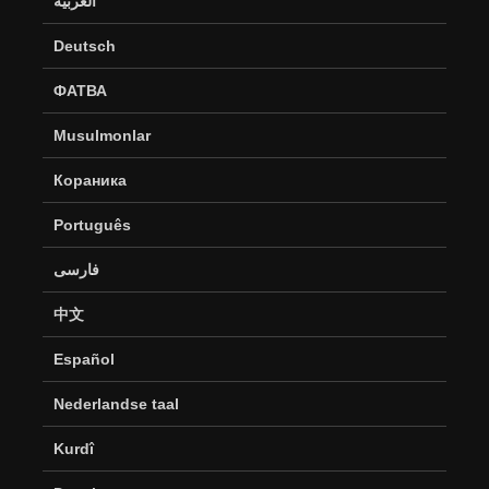
العربية
Deutsch
ФАТВА
Musulmonlar
Кораника
Português
فارسی
中文
Español
Nederlandse taal
Kurdî