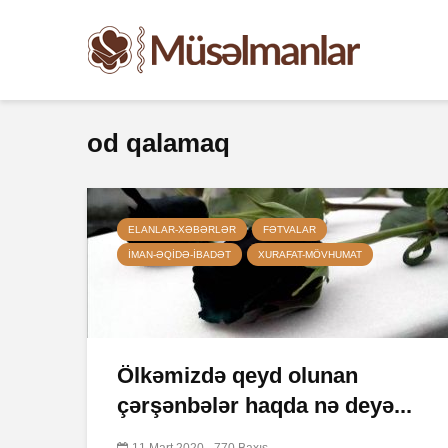
od qalamaq
ELANLAR-XƏBƏRLƏR
FƏTVALAR
İMAN-ƏQIDƏ-IBADƏT
XURAFAT-MÖVHUMAT
Ölkəmizdə qeyd olunan
çərşənbələr haqda nə deyə...
11 Mart 2020
770 Baxış