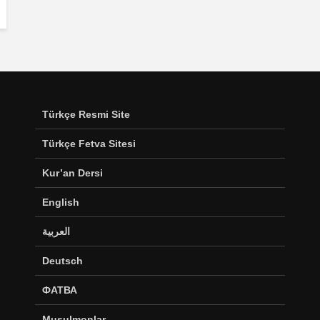
Türkçe Resmi Site
Türkçe Fetva Sitesi
Kur’an Dersi
English
العربية
Deutsch
ФАТВА
Musulmonlar