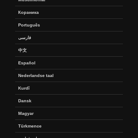
Кораника
Português
فارسی
中文
Español
Nederlandse taal
Kurdî
Dansk
Magyar
Türkmence