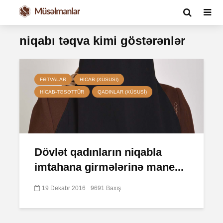
niqabı təqva kimi göstərənlər
FƏTVALAR
HICAB (XÜSUSI)
HICAB-TƏSƏTTÜR
QADINLAR (XÜSUSI)
Dövlət qadınların niqabla
imtahana girmələrinə mane...
19 Dekabr 2016
9691 Baxış