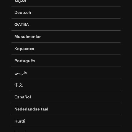
العربية
Deutsch
ФАТВА
Musulmonlar
Кораника
Português
فارسی
中文
Español
Nederlandse taal
Kurdî