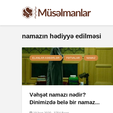
namazın hədiyyə edilməsi
ELANLAR-XƏBƏRLƏR
FƏTVALAR
NAMAZ
Vəhşət namazı nədir?
Dinimizdə belə bir namaz...
19 İyun 2020
3754 Baxış