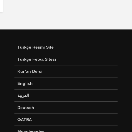
Türkçe Resmi Site
Türkçe Fetva Sitesi
Kur’an Dersi
English
العربية
Deutsch
ФАТВА
Musulmonlar