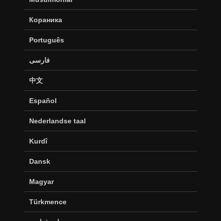
Кораника
Português
فارسی
中文
Español
Nederlandse taal
Kurdî
Dansk
Magyar
Türkmence