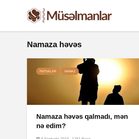
Namaza həvəs
FƏTVALAR
NAMAZ
Namaza həvəs qalmadı, mən
nə edim?
9 Sentyabr 2019
1761 Baxış