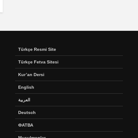
Türkçe Resmi Site
Türkçe Fetva Sitesi
Kur’an Dersi
English
العربية
Deutsch
ФАТВА
Musulmonlar