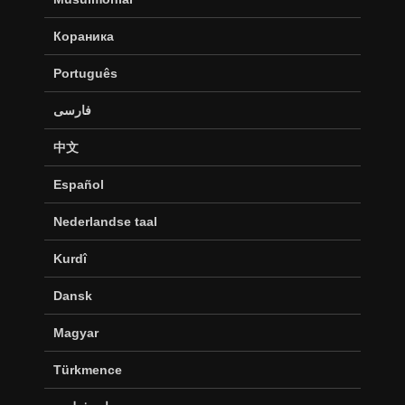
Кораника
Português
فارسی
中文
Español
Nederlandse taal
Kurdî
Dansk
Magyar
Türkmence