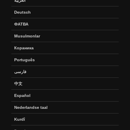
العربية
Deutsch
ФАТВА
Musulmonlar
Кораника
Português
فارسی
中文
Español
Nederlandse taal
Kurdî