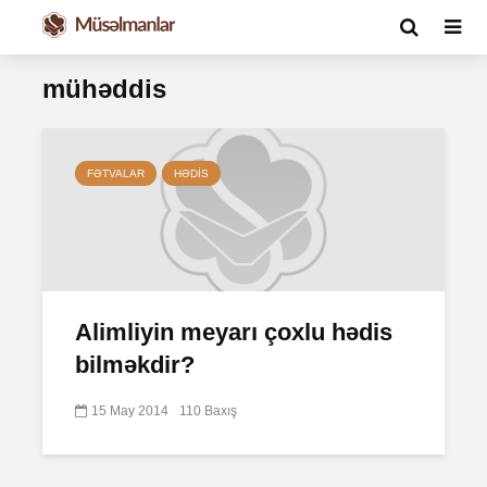
mühəddis
FƏTVALAR
HƏDIS
Alimliyin meyarı çoxlu hədis
bilməkdir?
15 May 2014
110 Baxış