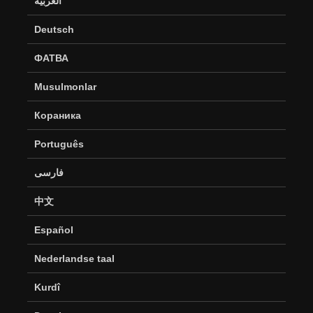
العربية
Deutsch
ФАТВА
Musulmonlar
Кораника
Português
فارسی
中文
Español
Nederlandse taal
Kurdî