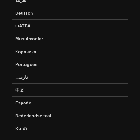
العربية
Deutsch
ФАТВА
Musulmonlar
Кораника
Português
فارسی
中文
Español
Nederlandse taal
Kurdî