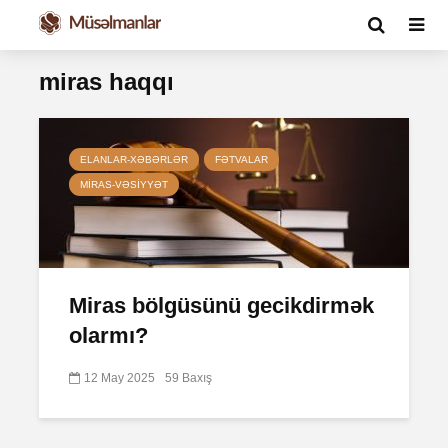
miras haqqı
ELANLAR-XƏBƏRLƏR
FƏTVALAR
MIRAS-VƏSIYYƏT
Miras bölgüsünü gecikdirmək
olarmı?
12 May 2025
59 Baxış