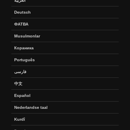
العربية
Deutsch
ФАТВА
Musulmonlar
Кораника
Português
فارسی
中文
Español
Nederlandse taal
Kurdî