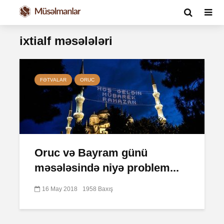
ixtialf məsələləri
FƏTVALAR
ORUC
Oruc və Bayram günü
məsələsində niyə problem...
16 May 2018
1958 Baxış