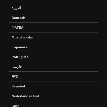
العربية
Deutsch
ФАТВА
Musulmonlar
Кораника
Português
فارسی
中文
Español
Nederlandse taal
Kurdî