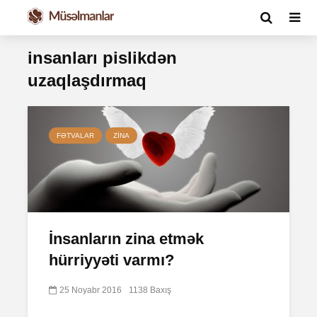
insanları pislikdən
uzaqlaşdırmaq
FƏTVALAR
ZINA
İnsanların zina etmək
hürriyyəti varmı?
25 Noyabr 2016
1138 Baxış