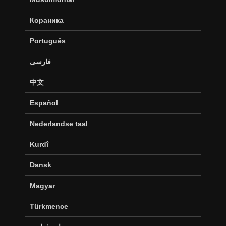
Кораника
Português
فارسی
中文
Español
Nederlandse taal
Kurdî
Dansk
Magyar
Türkmence