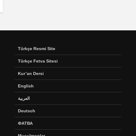
Türkçe Resmi Site
Türkçe Fetva Sitesi
Kur’an Dersi
English
العربية
Deutsch
ФАТВА
Musulmonlar