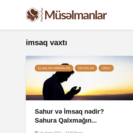
imsaq vaxtı
ELANLAR-XƏBƏRLƏR
FƏTVALAR
ORUC
Sahur və İmsaq nədir?
Sahura Qalxmağın...
16 Aprel 2021
2440 Baxış