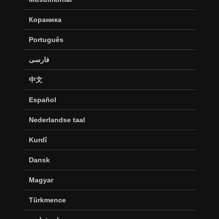
Кораника
Português
فارسی
中文
Español
Nederlandse taal
Kurdî
Dansk
Magyar
Türkmence