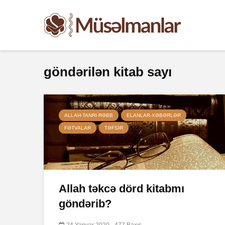
göndərilən kitab sayı
ALLAH-TANRI-RƏBB
ELANLAR-XƏBƏRLƏR
FƏTVALAR
TƏFSIR
Allah təkcə dörd kitabmı
göndərib?
24 Yanvar 2020
477 Baxış