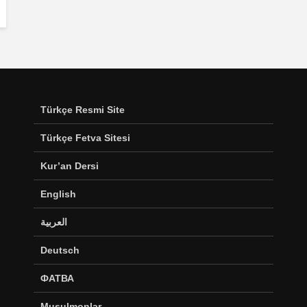
Türkçe Resmi Site
Türkçe Fetva Sitesi
Kur’an Dersi
English
العربية
Deutsch
ФАТВА
Musulmonlar