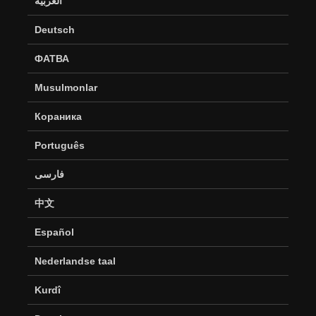
العربية
Deutsch
ФАТВА
Musulmonlar
Кораника
Português
فارسی
中文
Español
Nederlandse taal
Kurdî