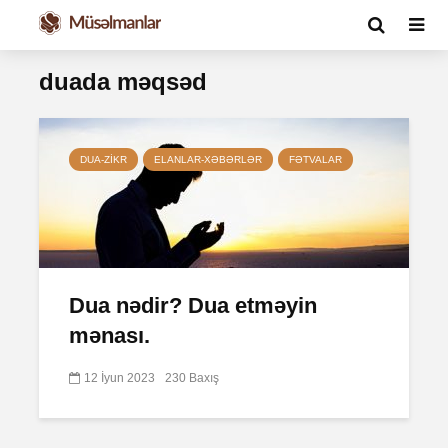
duada məqsəd
DUA-ZIKR
ELANLAR-XƏBƏRLƏR
FƏTVALAR
Dua nədir? Dua etməyin
mənası.
12 İyun 2023
230 Baxış