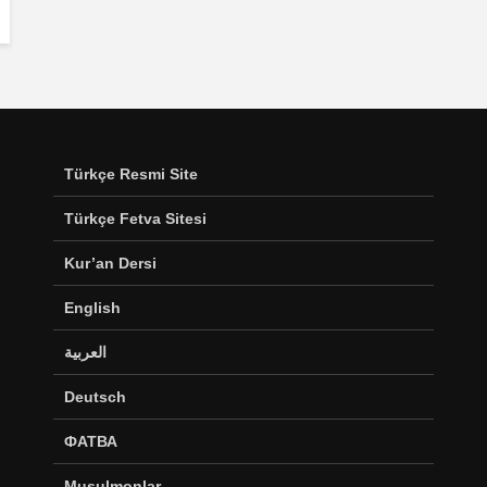
Türkçe Resmi Site
Türkçe Fetva Sitesi
Kur’an Dersi
English
العربية
Deutsch
ФАТВА
Musulmonlar