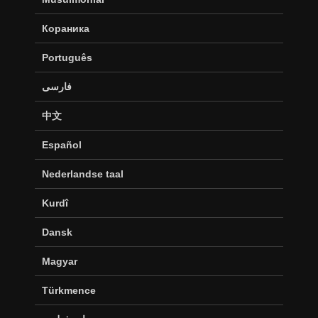
Кораника
Português
فارسی
中文
Español
Nederlandse taal
Kurdî
Dansk
Magyar
Türkmence