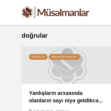
doğrular
FƏTVALAR
İMAN-ƏQIDƏ-IBADƏT
Yanlışların arxasında
olanların sayı niyə getdikcə...
15 Fevral 2019
132 Baxış