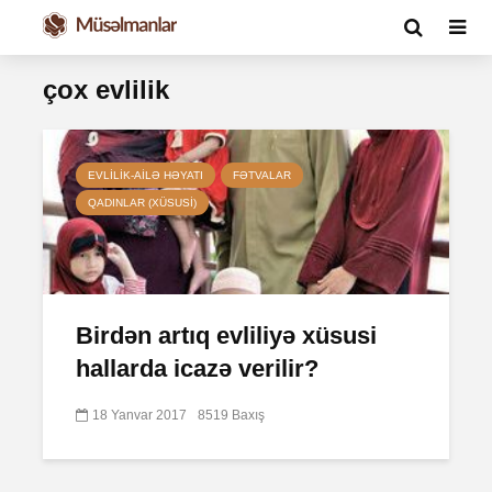
çox evlilik
EVLILIK-AILƏ HƏYATI
FƏTVALAR
QADINLAR (XÜSUSI)
Birdən artıq evliliyə xüsusi
hallarda icazə verilir?
18 Yanvar 2017
8519 Baxış