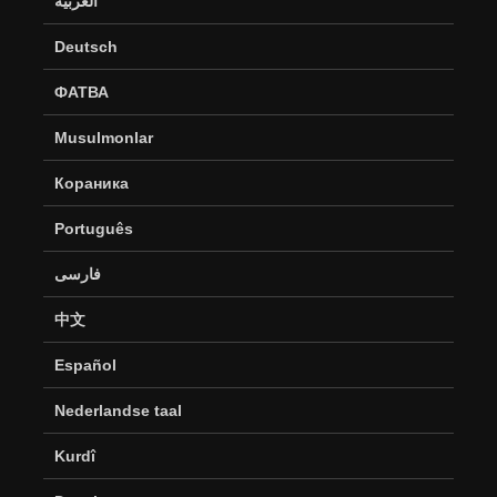
العربية
Deutsch
ФАТВА
Musulmonlar
Кораника
Português
فارسی
中文
Español
Nederlandse taal
Kurdî