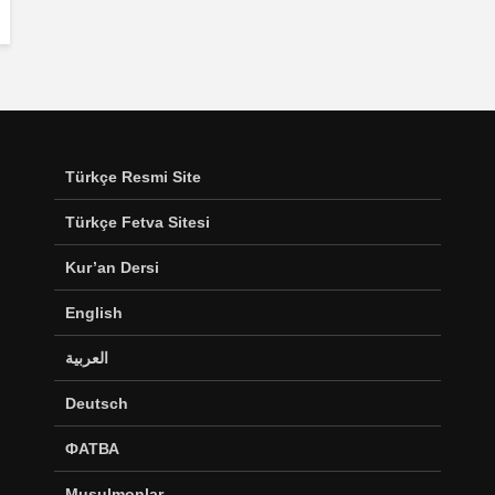
Türkçe Resmi Site
Türkçe Fetva Sitesi
Kur’an Dersi
English
العربية
Deutsch
ФАТВА
Musulmonlar