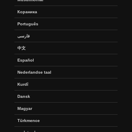
Кораника
Português
فارسی
中文
Español
Nederlandse taal
Kurdî
Dansk
Magyar
Türkmence