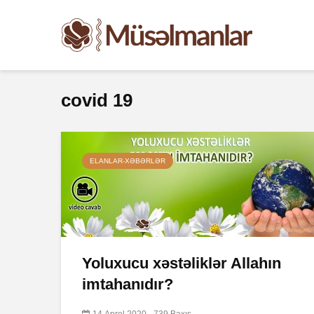
covid 19
ELANLAR-XƏBƏRLƏR
Yoluxucu xəstəliklər Allahın
imtahanıdır?
14 Aprel 2020
739 Baxış