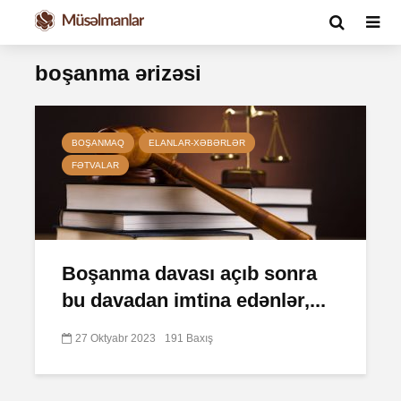
boşanma ərizəsi
BOŞANMAQ
ELANLAR-XƏBƏRLƏR
FƏTVALAR
Boşanma davası açıb sonra
bu davadan imtina edənlər,...
27 Oktyabr 2023
191 Baxış