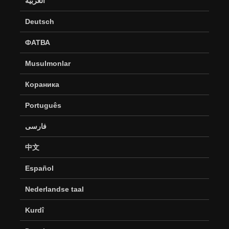
العربية
Deutsch
ФАТВА
Musulmonlar
Кораника
Português
فارسی
中文
Español
Nederlandse taal
Kurdî