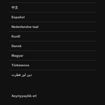
中文
Español
Nederlandse taal
Kurdî
Dansk
Magyar
Türkmence
دین اور فطرت
Xeyriyyəçilik et!