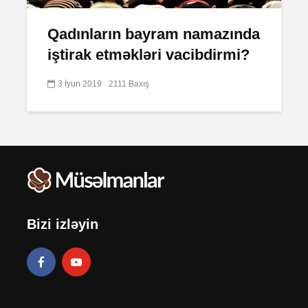
Qadınların bayram namazında
iştirak etməkləri vacibdirmi?
3 İyun 2019
2111 Baxış
Bizi izləyin