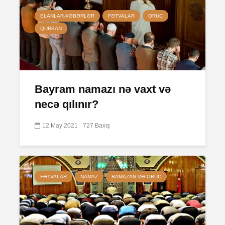
ELANLAR-XƏBƏRLƏR
FƏTVALAR
ORUC
QURBAN
Bayram namazı nə vaxt və
necə qılınır?
12 May 2021
727 Baxış
FƏTVALAR
NAMAZ
RAMAZAN VƏ ORUC