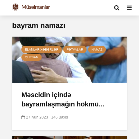
bayram namazı
ELANLAR-XƏBƏRLƏR
FƏTVALAR
NAMAZ
QURBAN
Məscidin içində
bayramlaşmağın hökmü...
27 İyun 2023
146 Baxış