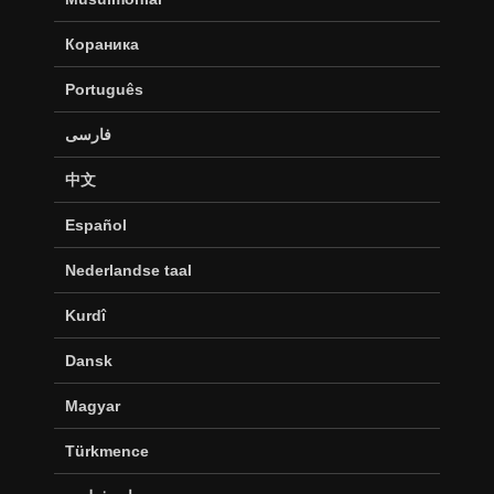
Кораника
Português
فارسی
中文
Español
Nederlandse taal
Kurdî
Dansk
Magyar
Türkmence