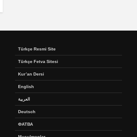
Türkçe Resmi Site
Türkçe Fetva Sitesi
Kur’an Dersi
English
العربية
Deutsch
ФАТВА
Musulmonlar