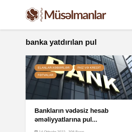
banka yatdırılan pul
ELANLAR-XƏBƏRLƏR
FAIZ VƏ KREDIT
FƏTVALAR
Bankların vədəsiz hesab
əməliyyatlarına pul...
14 Oktyabr 2022
308 Baxış