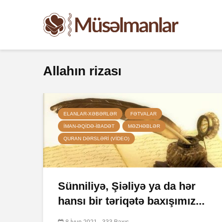
Allahın rizası
ELANLAR-XƏBƏRLƏR
FƏTVALAR
İMAN-ƏQIDƏ-IBADƏT
MƏZHƏBLƏR
QURAN DƏRSLƏRI (VIDEO)
Sünniliyə, Şiəliyə ya da hər
hansı bir təriqətə baxışımız...
8 İyun 2021
333 Baxış