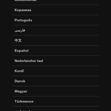
Кораника
Português
فارسی
中文
Español
Nederlandse taal
Kurdî
Dansk
Magyar
Türkmence