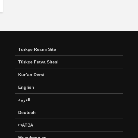
Türkçe Resmi Site
Türkçe Fetva Sitesi
Kur’an Dersi
English
العربية
Deutsch
ФАТВА
Musulmonlar