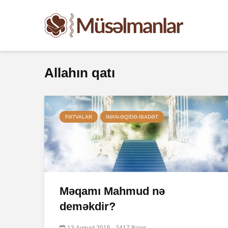
Allahın qatı
FƏTVALAR
İMAN-ƏQIDƏ-IBADƏT
Məqamı Mahmud nə
deməkdir?
13 Avqust 2015
2417 Baxış