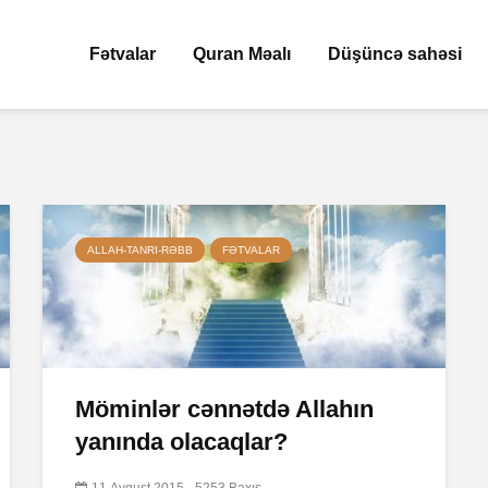
Fətvalar
Quran Məalı
Düşüncə sahəsi
ALLAH-TANRI-RƏBB
FƏTVALAR
Möminlər cənnətdə Allahın
yanında olacaqlar?
11 Avqust 2015
5253 Baxış