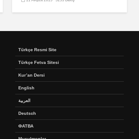
Türkçe Resmi Site
Türkçe Fetva Sitesi
Kur’an Dersi
English
العربية
Deutsch
ФАТВА
Musulmonlar