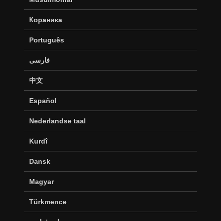
Кораника
Português
فارسی
中文
Español
Nederlandse taal
Kurdî
Dansk
Magyar
Türkmence