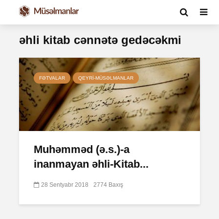
əhli kitab cənnətə gedəcəkmi
FƏTVALAR
QEYRI-MÜSƏLMANLAR
Muhəmməd (ə.s.)-a
inanmayan əhli-Kitab...
28 Sentyabr 2018
2774 Baxış