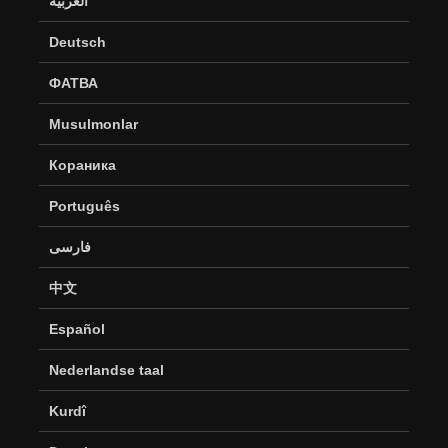
العربية
Deutsch
ФАТВА
Musulmonlar
Кораника
Português
فارسی
中文
Español
Nederlandse taal
Kurdî