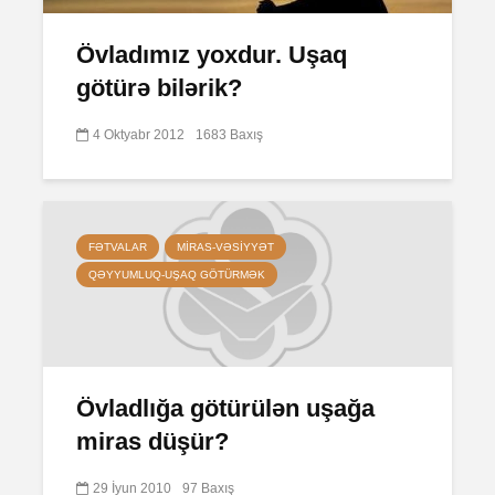
Övladımız yoxdur. Uşaq
götürə bilərik?
4 Oktyabr 2012
1683 Baxış
FƏTVALAR
MIRAS-VƏSIYYƏT
QƏYYUMLUQ-UŞAQ GÖTÜRMƏK
Övladlığa götürülən uşağa
miras düşür?
29 İyun 2010
97 Baxış