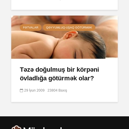
FƏTVALAR
QƏYYUMLUQ-UŞAQ GÖTÜRMƏK
Təzə doğulmuş bir körpəni
övladlığa götürmək olar?
29 İyun 2009
23804 Baxış