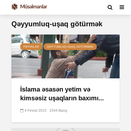
Qəyyumluq-uşaq götürmək
FƏTVALAR
QƏYYUMLUQ-UŞAQ GÖTÜRMƏK
İslama əsasən yetim və
kimsəsiz uşaqların baxımı...
4 Fevral 2015
1544 Baxış