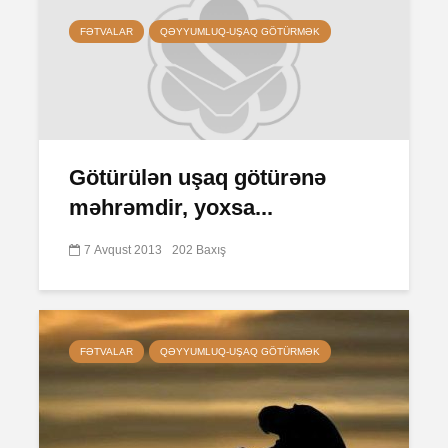
FƏTVALAR
QƏYYUMLUQ-UŞAQ GÖTÜRMƏK
Götürülən uşaq götürənə
məhrəmdir, yoxsa...
7 Avqust 2013
202 Baxış
FƏTVALAR
QƏYYUMLUQ-UŞAQ GÖTÜRMƏK