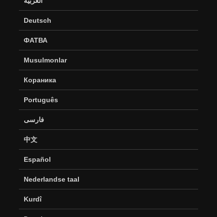
العربية
Deutsch
ФАТВА
Musulmonlar
Кораника
Português
فارسی
中文
Español
Nederlandse taal
Kurdî