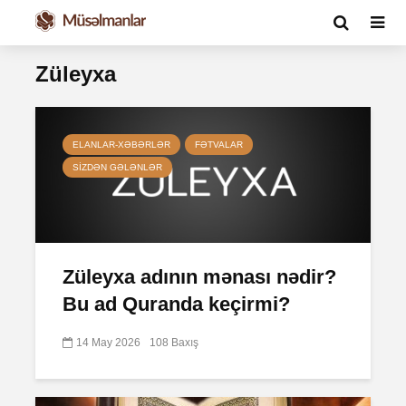
Züleyxa
ELANLAR-XƏBƏRLƏR
FƏTVALAR
SIZDƏN GƏLƏNLƏR
Züleyxa adının mənası nədir?
Bu ad Quranda keçirmi?
14 May 2026
108 Baxış