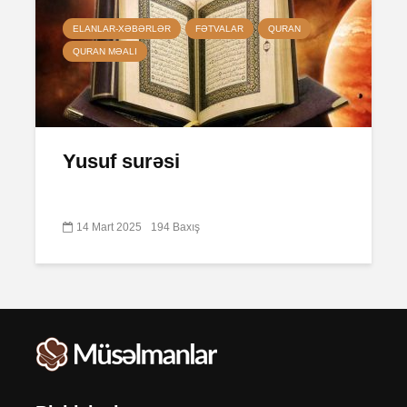
ELANLAR-XƏBƏRLƏR
FƏTVALAR
QURAN
QURAN MƏALI
Yusuf surəsi
14 Mart 2025
194 Baxış