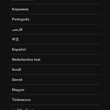
Кораника
Português
فارسی
中文
Español
Nederlandse taal
Kurdî
Dansk
Magyar
Türkmence
دین اور فطرت