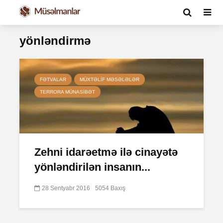
yönləndirmə
FƏTVALAR
MÜXTƏLIF MƏSƏLƏLƏR
TERRORA MÜNASIBƏT
Zehni idarəetmə ilə cinayətə
yönləndirilən insanın...
28 Sentyabr 2016
5054 Baxış