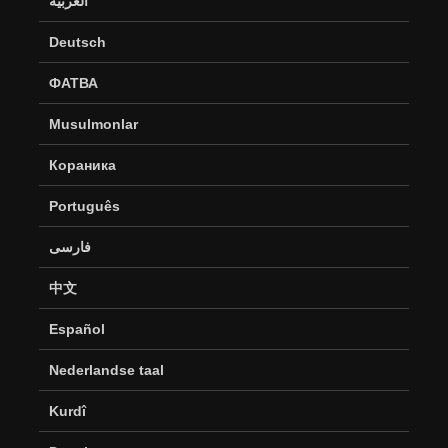
العربية
Deutsch
ФАТВА
Musulmonlar
Кораника
Português
فارسی
中文
Español
Nederlandse taal
Kurdî