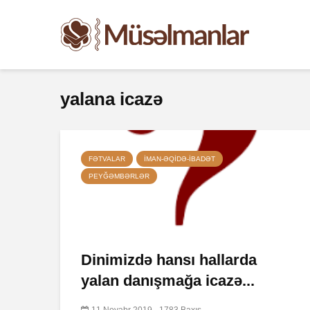
yalana icazə
FƏTVALAR
İMAN-ƏQIDƏ-IBADƏT
PEYĞƏMBƏRLƏR
Dinimizdə hansı hallarda
yalan danışmağa icazə...
11 Noyabr 2019
1783 Baxış