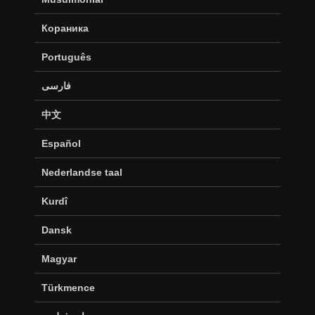
Кораника
Português
فارسی
中文
Español
Nederlandse taal
Kurdî
Dansk
Magyar
Türkmence