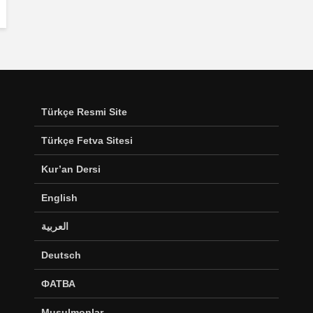
Türkçe Resmi Site
Türkçe Fetva Sitesi
Kur’an Dersi
English
العربية
Deutsch
ФАТВА
Musulmonlar