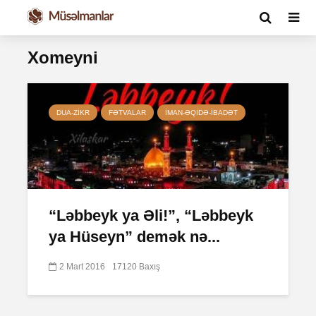
Xomeyni
DUA-ZIKR
FƏTVALAR
İMAN-ƏQIDƏ-IBADƏT
“Ləbbeyk ya Əli!”, “Ləbbeyk
ya Hüseyn” demək nə...
2 Mart 2016
17120 Baxış