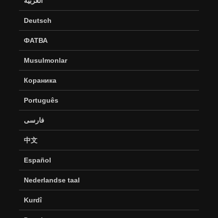
العربية
Deutsch
ФАТВА
Musulmonlar
Кораника
Português
فارسی
中文
Español
Nederlandse taal
Kurdî