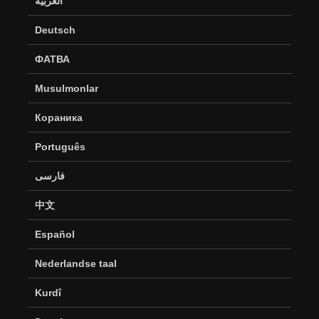
العربية
Deutsch
ФАТВА
Musulmonlar
Кораника
Português
فارسی
中文
Español
Nederlandse taal
Kurdî