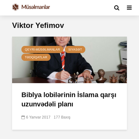
Viktor Yefimov
QEYRI-MÜSƏLMANLAR
SIYASƏT
TƏDQIQATLAR
Biblya lobilərinin İslama qarşı
uzunvədəli planı
6 Yanvar 2017
177 Baxış