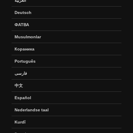
العربية
Deutsch
ФАТВА
Musulmonlar
Кораника
Português
فارسی
中文
Español
Nederlandse taal
Kurdî