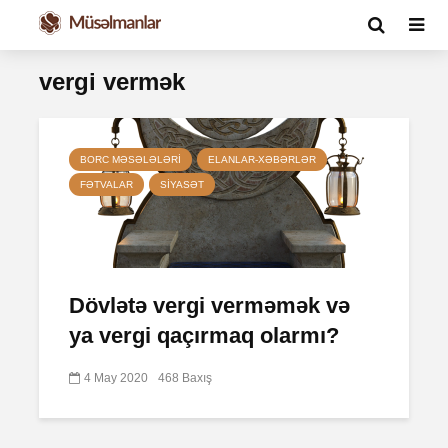
vergi vermək
BORC MƏSƏLƏLƏRI
ELANLAR-XƏBƏRLƏR
FƏTVALAR
SIYASƏT
Dövlətə vergi verməmək və
ya vergi qaçırmaq olarmı?
4 May 2020
468 Baxış