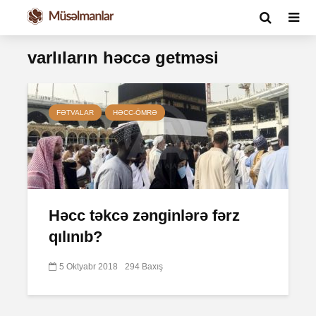
varlıların həccə getməsi
FƏTVALAR
HƏCC-ÖMRƏ
Həcc təkcə zənginlərə fərz
qılınıb?
5 Oktyabr 2018
294 Baxış