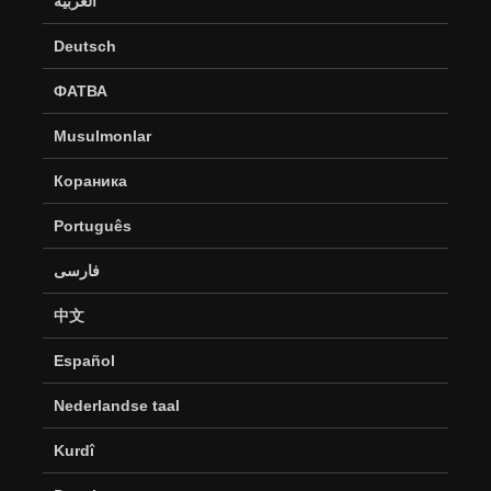
العربية
Deutsch
ФАТВА
Musulmonlar
Кораника
Português
فارسی
中文
Español
Nederlandse taal
Kurdî