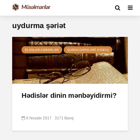
uydurma şəriət
ELANLAR-XƏBƏRLƏR
QURAN DƏRSLƏRI (VIDEO)
Hədislər dinin mənbəyidirmi?
8 Noyabr 2017
3171 Baxış