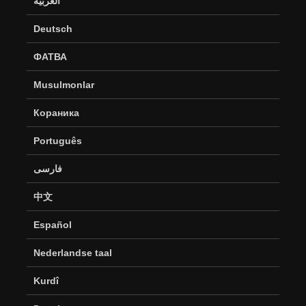
العربية
Deutsch
ФАТВА
Musulmonlar
Кораника
Português
فارسی
中文
Español
Nederlandse taal
Kurdî