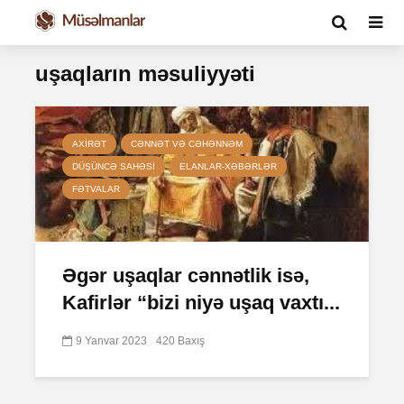
uşaqların məsuliyyəti
AXIRƏT
CƏNNƏT VƏ CƏHƏNNƏM
DÜŞÜNCƏ SAHƏSI
ELANLAR-XƏBƏRLƏR
FƏTVALAR
Əgər uşaqlar cənnətlik isə,
Kafirlər “bizi niyə uşaq vaxtı...
9 Yanvar 2023
420 Baxış