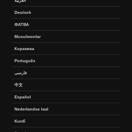
العربية
Deutsch
ФАТВА
Musulmonlar
Кораника
Português
فارسی
中文
Español
Nederlandse taal
Kurdî