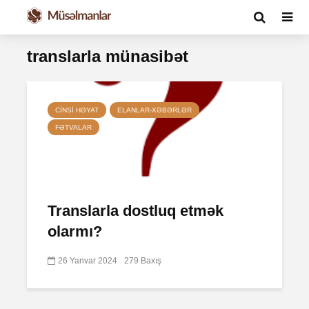
translarla münasibət
CINSI HƏYAT
ELANLAR-XƏBƏRLƏR
FƏTVALAR
Translarla dostluq etmək
olarmı?
26 Yanvar 2024
279 Baxış