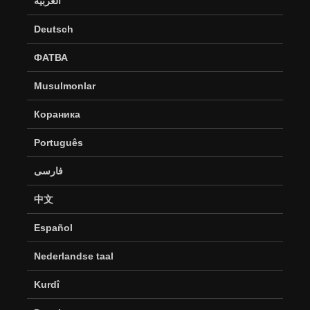
العربية
Deutsch
ФАТВА
Musulmonlar
Кораника
Português
فارسی
中文
Español
Nederlandse taal
Kurdî