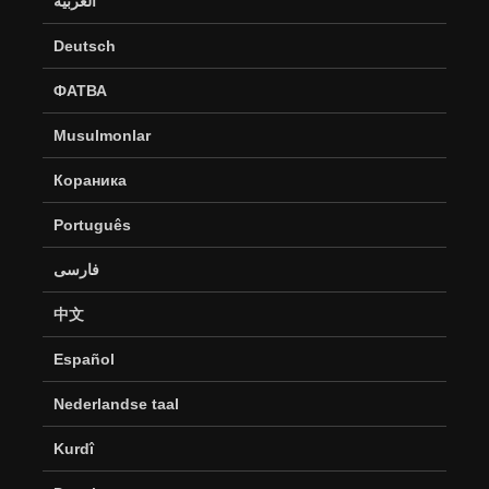
العربية
Deutsch
ФАТВА
Musulmonlar
Кораника
Português
فارسی
中文
Español
Nederlandse taal
Kurdî