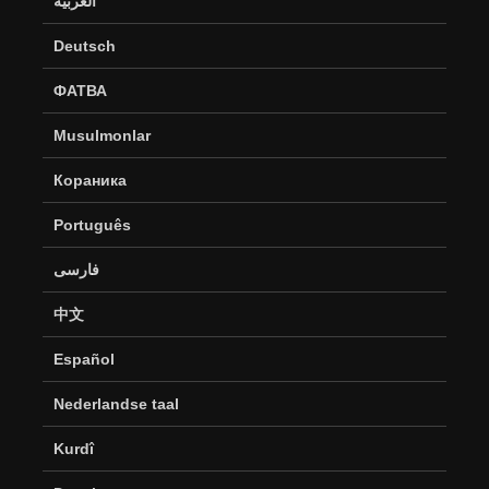
العربية
Deutsch
ФАТВА
Musulmonlar
Кораника
Português
فارسی
中文
Español
Nederlandse taal
Kurdî