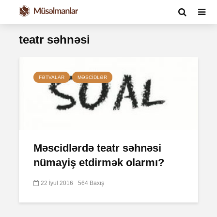
teatr səhnəsi
FƏTVALAR
MƏSCIDLƏR
Məscidlərdə teatr səhnəsi
nümayiş etdirmək olarmı?
22 İyul 2016
564 Baxış