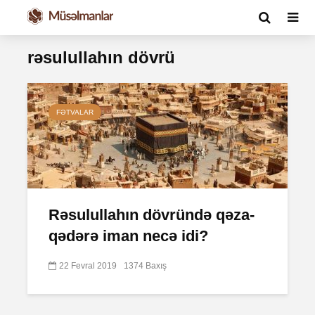
rəsulullahın dövrü
FƏTVALAR
Rəsulullahın dövründə qəza-
qədərə iman necə idi?
22 Fevral 2019
1374 Baxış