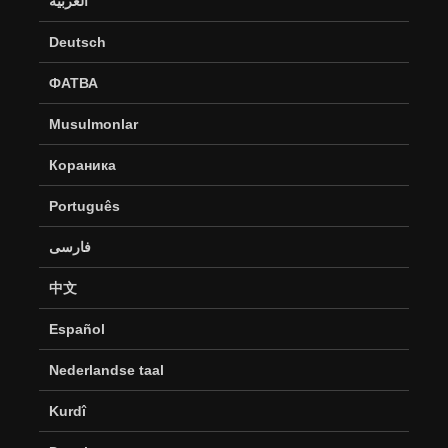
العربية
Deutsch
ФАТВА
Musulmonlar
Кораника
Português
فارسی
中文
Español
Nederlandse taal
Kurdî