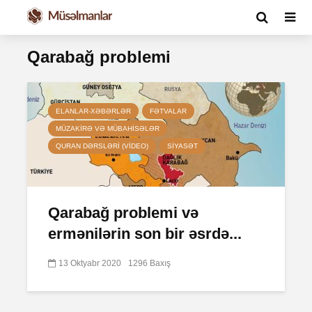
Qarabağ problemi
ELANLAR-XƏBƏRLƏR
FƏTVALAR
MÜZAKIRƏ VƏ MÜBAHISƏLƏR
QURAN DƏRSLƏRI (VIDEO)
SIYASƏT
Qarabağ problemi və
ermənilərin son bir əsrdə...
13 Oktyabr 2020
1296 Baxış