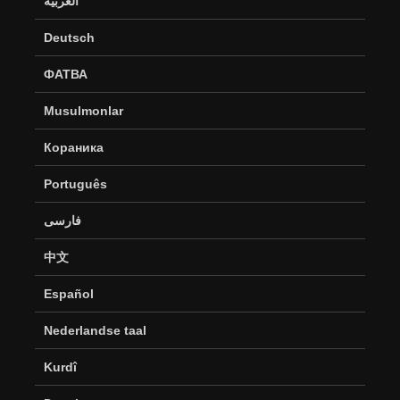
العربية
Deutsch
ФАТВА
Musulmonlar
Кораника
Português
فارسی
中文
Español
Nederlandse taal
Kurdî