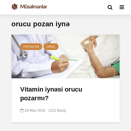
orucu pozan iynə
FƏTVALAR
ORUC
Vitamin iynəsi orucu
pozarmı?
28 May 2018
1151 Baxış