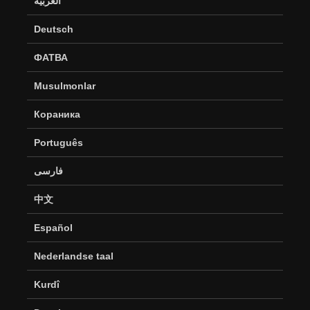
العربية
Deutsch
ФАТВА
Musulmonlar
Кораника
Português
فارسی
中文
Español
Nederlandse taal
Kurdî