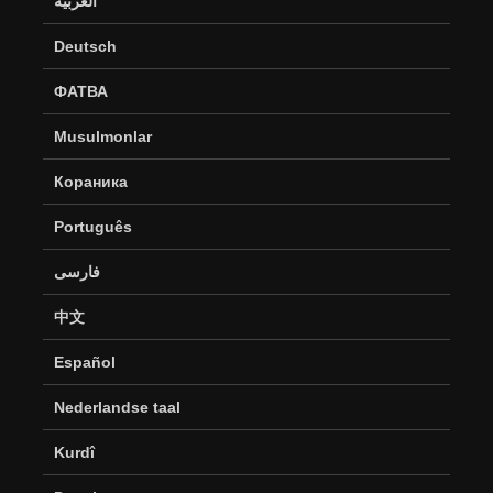
العربية
Deutsch
ФАТВА
Musulmonlar
Кораника
Português
فارسی
中文
Español
Nederlandse taal
Kurdî