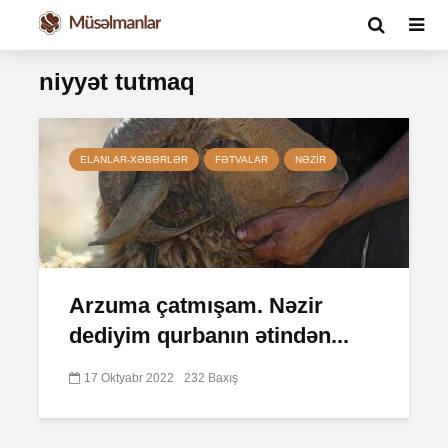
niyyət tutmaq
ELANLAR-XƏBƏRLƏR
FƏTVALAR
NƏZIR
Arzuma çatmışam. Nəzir
dediyim qurbanın ətindən...
17 Oktyabr 2022
232 Baxış