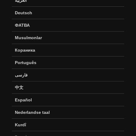
العربية
Deutsch
ФАТВА
Musulmonlar
Кораника
Português
فارسی
中文
Español
Nederlandse taal
Kurdî