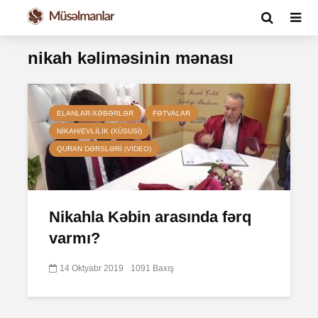
nikah kəliməsinin mənası
ELANLAR-XƏBƏRLƏR
FƏTVALAR
NIKAH/EVLILIK (XÜSUSI)
QURAN DƏRSLƏRI (VIDEO)
Nikahla Kəbin arasında fərq
varmı?
14 Oktyabr 2019
1091 Baxış