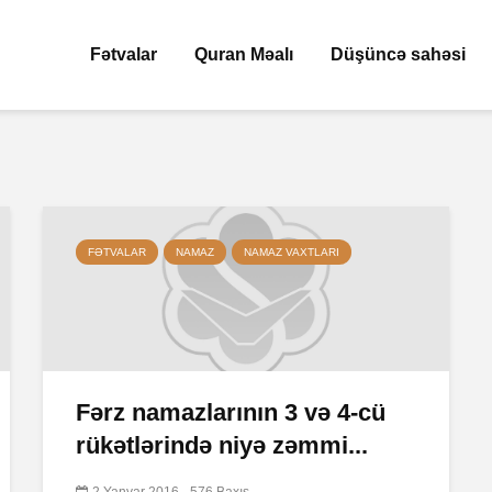
Fətvalar
Quran Məalı
Düşüncə sahəsi
FƏTVALAR
NAMAZ
NAMAZ VAXTLARI
Fərz namazlarının 3 və 4-cü
rükətlərində niyə zəmmi...
2 Yanvar 2016
576 Baxış