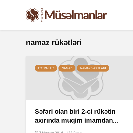
namaz rükətləri
FƏTVALAR
NAMAZ
NAMAZ VAXTLARI
Səfəri olan biri 2-ci rükətin
axırında muqim imamdan...
7 Noyabr 2016
123 Baxış