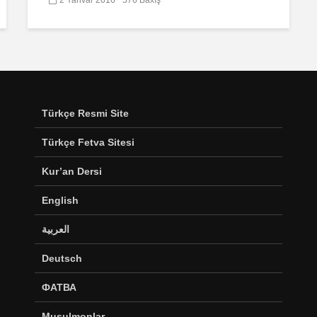
Türkçe Resmi Site
Türkçe Fetva Sitesi
Kur’an Dersi
English
العربية
Deutsch
ФАТВА
Musulmonlar