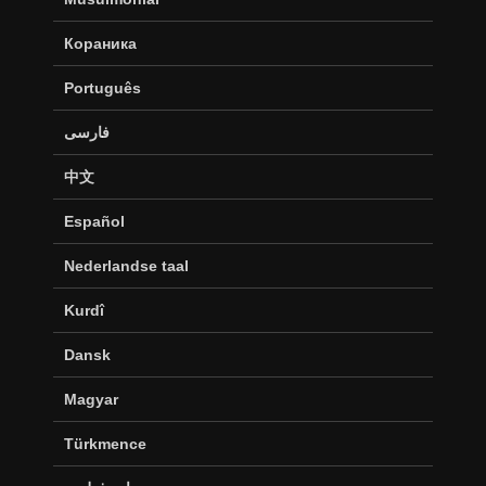
Кораника
Português
فارسی
中文
Español
Nederlandse taal
Kurdî
Dansk
Magyar
Türkmence