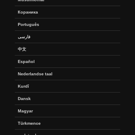
Кораника
Português
فارسی
中文
Español
Nederlandse taal
Kurdî
Dansk
Magyar
Türkmence