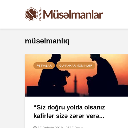
müsəlmanlıq
FƏTVALAR
GÜNAHKAR MÖMINLƏR
“Siz doğru yolda olsanız
kafirlər sizə zərər verə...
17 Dekabr 2018
3517 Baxış