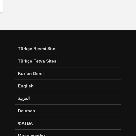
Türkçe Resmi Site
Türkçe Fetva Sitesi
Kur’an Dersi
English
العربية
Deutsch
ФАТВА
Musulmonlar