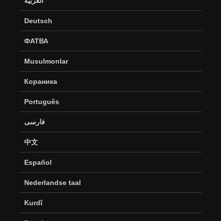
العربية
Deutsch
ФАТВА
Musulmonlar
Кораника
Português
فارسی
中文
Español
Nederlandse taal
Kurdî