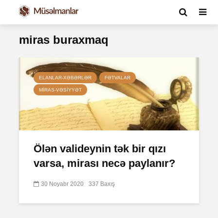
miras buraxmaq
ELANLAR-XƏBƏRLƏR
FƏTVALAR
MIRAS-VƏSIYYƏT
Ölən valideynin tək bir qızı
varsa, mirası necə paylanır?
30 Noyabr 2020
337 Baxış