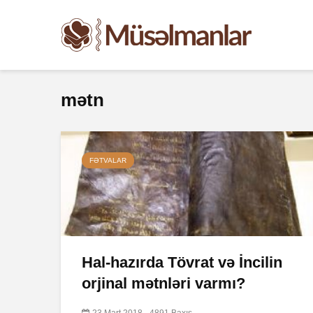
mətn
FƏTVALAR
Hal-hazırda Tövrat və İncilin
orjinal mətnləri varmı?
23 Mart 2018
4891 Baxış