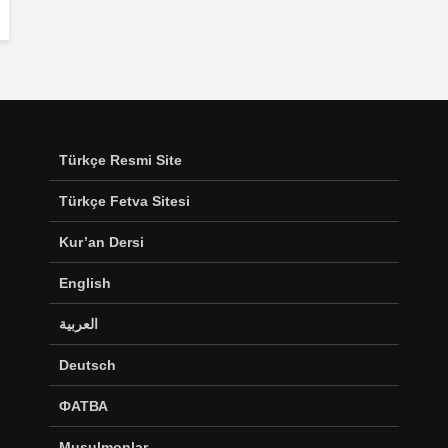
Türkçe Resmi Site
Türkçe Fetva Sitesi
Kur’an Dersi
English
العربية
Deutsch
ФАТВА
Musulmonlar