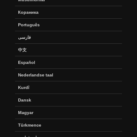
Кораника
Português
فارسی
中文
Español
Nederlandse taal
Kurdî
Dansk
Magyar
Türkmence