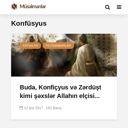
Konfüsyus
FƏTVALAR
PEYĞƏMBƏRLƏR
Buda, Konfiçyus və Zərdüşt
kimi şəxslər Allahın elçisi...
12 İyul 2017
162 Baxış