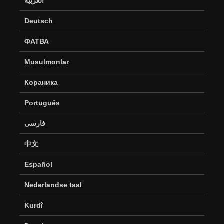
العربية
Deutsch
ФАТВА
Musulmonlar
Кораника
Português
فارسی
中文
Español
Nederlandse taal
Kurdî