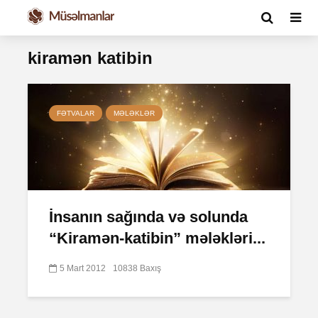
kiramən katibin
FƏTVALAR
MƏLƏKLƏR
İnsanın sağında və solunda
“Kiramən-katibin” mələkləri...
5 Mart 2012
10838 Baxış