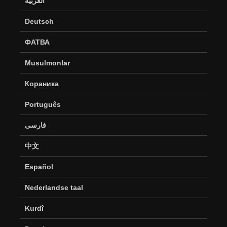
العربية
Deutsch
ФАТВА
Musulmonlar
Кораника
Português
فارسی
中文
Español
Nederlandse taal
Kurdî