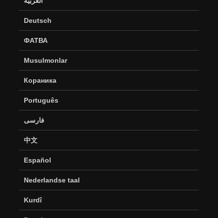
العربية
Deutsch
ФАТВА
Musulmonlar
Кораника
Português
فارسی
中文
Español
Nederlandse taal
Kurdî