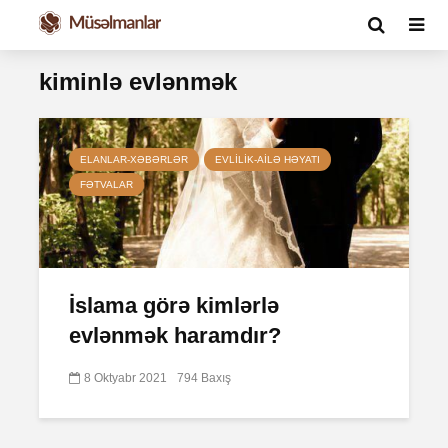
kiminlə evlənmək
ELANLAR-XƏBƏRLƏR
EVLILIK-AILƏ HƏYATI
FƏTVALAR
İslama görə kimlərlə
evlənmək haramdır?
8 Oktyabr 2021
794 Baxış