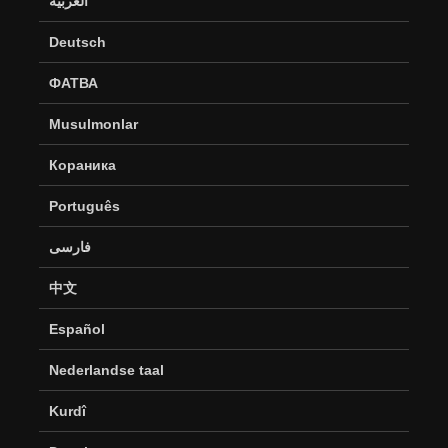
العربية
Deutsch
ФАТВА
Musulmonlar
Кораника
Português
فارسی
中文
Español
Nederlandse taal
Kurdî