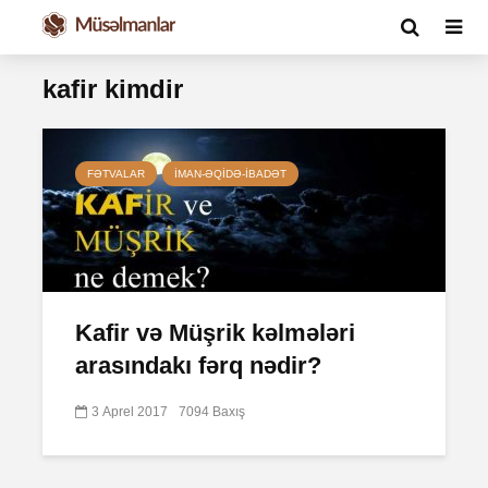
kafir kimdir
FƏTVALAR
İMAN-ƏQIDƏ-IBADƏT
Kafir və Müşrik kəlmələri
arasındakı fərq nədir?
3 Aprel 2017
7094 Baxış